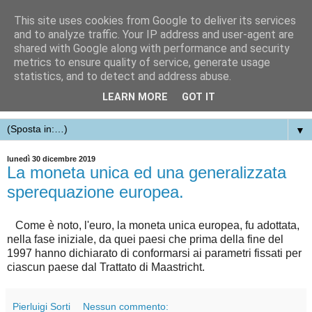
This site uses cookies from Google to deliver its services
and to analyze traffic. Your IP address and user-agent are
shared with Google along with performance and security
metrics to ensure quality of service, generate usage
statistics, and to detect and address abuse.
LEARN MORE
GOT IT
▼
lunedì 30 dicembre 2019
La moneta unica ed una generalizzata
sperequazione europea.
Come è noto, l'euro, la moneta unica europea, fu adottata,
nella fase iniziale, da quei paesi che prima della fine del
1997 hanno dichiarato di conformarsi ai parametri fissati per
ciascun paese dal Trattato di Maastricht.
Pierluigi Sorti
Nessun commento: