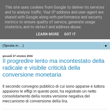
This site uses cookies from Google to deliver its services
and to analyze traffic. Your IP address and user-agent are
shared with Google along with performance and security
metrics to ensure quality of service, generate usage
statistics, and to detect and address abuse.
LEARN MORE
GOT IT
▼
giovedì 27 ottobre 2016
Il progredire lento ma incontestato della
radicale e visibile criticità della
conversione monetaria
Il secondo convegno pubblico di cui sono apparse e tuttora
appaiono le effigi in questo post, ha registrato un netto
consolidamento della nostra versione negativa del
meccanismo di conversione della lira.