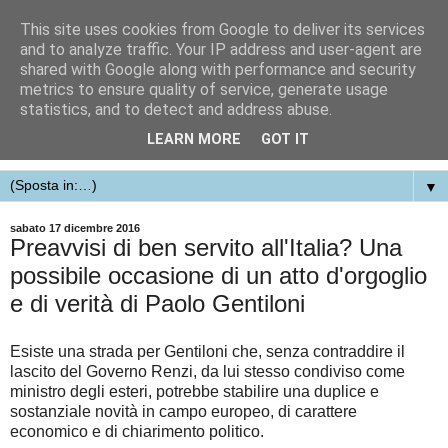
This site uses cookies from Google to deliver its services
and to analyze traffic. Your IP address and user-agent are
shared with Google along with performance and security
metrics to ensure quality of service, generate usage
statistics, and to detect and address abuse.
LEARN MORE
GOT IT
▼
sabato 17 dicembre 2016
Preavvisi di ben servito all'Italia? Una
possibile occasione di un atto d'orgoglio
e di verità di Paolo Gentiloni
Esiste una strada per Gentiloni che, senza contraddire il
lascito del Governo Renzi, da lui stesso condiviso come
ministro degli esteri, potrebbe stabilire una duplice e
sostanziale novità in campo europeo, di carattere
economico e di chiarimento politico.