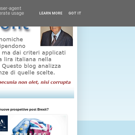
 user-agent
nerate usage
LEARN MORE
GOT IT
nuove prospettive post Brexit?