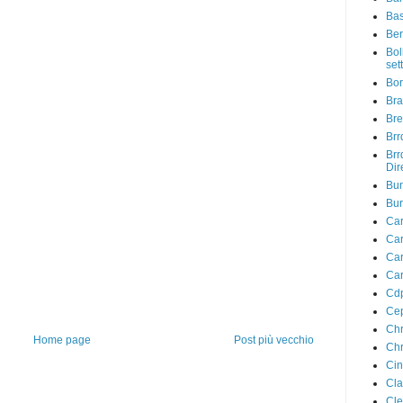
Bas
Ber
Bol
sett
Bo
Bra
Bre
Brr
Brr
Dir
Bu
Bur
Car
Car
Car
Car
Cdp
Cep
Chr
Home page
Post più vecchio
Chr
Ci
Cla
Cle