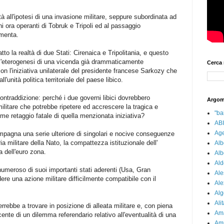
tà all'ipotesi di una invasione militare, seppure subordinata ad
i ora operanti di Tobruk e Tripoli ed al passaggio
amenta.
tto la realtà di due Stati: Cirenaica e Tripolitania, e questo
l'eterogenesi di una vicenda già drammaticamente
Cerca 
con l'iniziativa unilaterale del presidente francese Sarkozy che
l'unità politica territoriale del paese libico.
ontraddizione: perché i due governi libici dovrebbero
Argom
militare che potrebbe ripetere ed accrescere la tragica e
"bai
e retaggio fatale di quella menzionata iniziativa?
ABI
Age
ompagna una serie ulteriore di singolari e nocive conseguenze
a militare della Nato, la compattezza istituzionale dell'
Alb
a dell'euro zona.
Alb
Ald
numeroso di suoi importanti stati aderenti (Usa, Gran
Ale
dere una azione militare difficilmente compatibile con il
Ale
Alg
Alit
errebbe a trovare in posizione di alleata militare e, con piena
Am
nte di un dilemma referendario relativo all'eventualità di una
Am