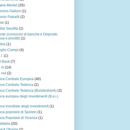
ela Merkel
(26)
onino Galloni
(1)
onio Patuelli
(2)
ple
(1)
bia Saudita
(1)
ante (consorzio di banche e Deposito
sa e prestiti)
(1)
tria
(1)
glio Ciampi
(4)
.I.
(1)
d Bank
(7)
 in
(14)
l out
(2)
ca Centrale Europea
(46)
ca Centrale Tedesca
(2)
ca Centrale Tedesca (Bundesbank)
(3)
ca europea degli investimenti (B.e.i.)
ca mondiale degli investimenti
(1)
ca popolare di Spoleto
(1)
ca Popolare di Vicenza
(1)
kitalia
(20)
rack Obama
(2)