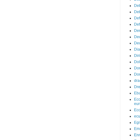
Deb
Deb
Def
Def
Der
De
Deu
Di
Diri
Dol
Do
Don
dr
Dr
Eba
Eco
eur
Eco
ec
Egi
Em
Enr