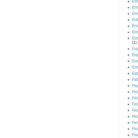
Enr
Enr
Enr
Er
Er
Ern
Esm
(1)
Eug
Eug
Eu
Eur
Ex
Fab
Fay
Fed
Fed
Fed
Fed
Fed
Fer
Fin
Fis