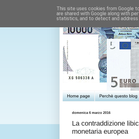
This site uses cookies from Google to 
are shared with Google along with per
statistics, and to detect and address
Home page
Perchè questo blog
domenica 6 marzo 2016
La contraddizione libica
monetaria europea