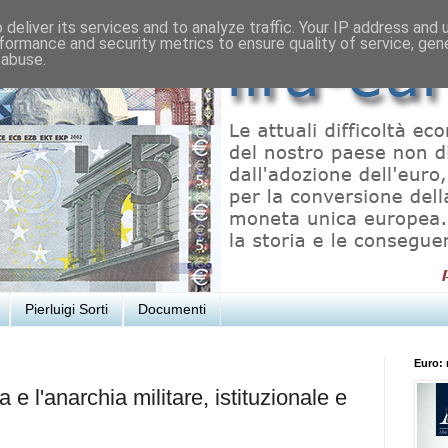
deliver its services and to analyze traffic. Your IP address and
formance and security metrics to ensure quality of service, ge
 abuse.
Pierluigi Sorti
Documenti
Euro: 
 e l'anarchia militare, istituzionale e