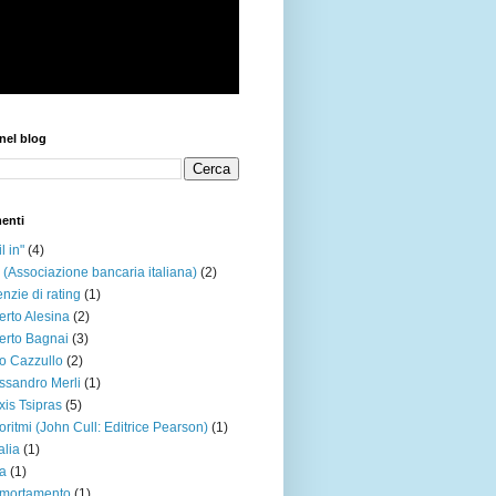
nel blog
enti
l in"
(4)
 (Associazione bancaria italiana)
(2)
nzie di rating
(1)
erto Alesina
(2)
erto Bagnai
(3)
o Cazzullo
(2)
ssandro Merli
(1)
xis Tsipras
(5)
oritmi (John Cull: Editrice Pearson)
(1)
alia
(1)
a
(1)
mortamento
(1)