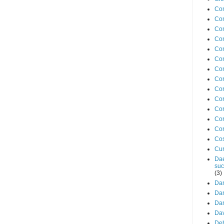
Com
Co
Co
Co
Con
Co
Con
Cor
Cor
Cor
Cor
Cor
Cor
Cos
Cur
Dae
suc
(3)
Dan
Dan
Dan
Da
Deb