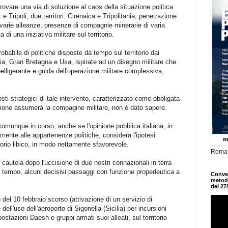
ovare una via di soluzione al caos della situazione politica
 e Tripoli, due territori: Cirenaica e Tripolitania, penetrazione
e varie alleanze, presenze di compagnie minerarie di varia
a di una iniziativa militare sul territorio.
babile di politiche disposte da tempo sul territorio dai
ncia, Gran Bretagna e Usa, ispirate ad un disegno militare che
lligerante e guida dell'operazione militare complessiva,
sti strategici di tale intervento, caratterizzato come obbligata
ensione assumerà la compagine militare, non è dato sapere.
è comunque in corso, anche se l'opinione pubblica italiana, in
ente alle appartenenze politiche, considera l'ipotesi
ritorio libico, in modo nettamente sfavorevole.
Roma,
 cautela dopo l'uccisione di due nostri connazionali in terra
 tempo, alcuni decisivi passaggi con funzione propedeutica a
Conveg
metodo
del 27
del 10 febbraio scorso (attivazione di un servizio di
dell'uso dell'aeroporto di Sigonella (Sicilia) per incursioni
stazioni Daesh e gruppi armati suoi alleati, sul territorio