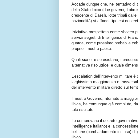
Accade dunque che, nel tentativo di tr
dello Stato libico (due governi, Tobruk
crescente di Daesh, lotte tribali dall
nazionalità) si affacci l'ipotesi concret
Iniziativa prospettata come sbocco pro
servizi segreti di Intelligence di Fra
guarda, come prossimo probabile cobe
proprio il nostro paese.
Quali siano, e se esistano, i presuppo
alternativa risolutrice, e quale dim
L'escalation dell'intervento militare 
larghissima maggioranza e trasversalm
dell'intervento militare diretto sul ter
Il nostro Governo, ritornato a maggior
libica, ha comunque già compiuto, da
tale risultato.
Lo comprovano il decreto governativo 
Intelligence italiano) e la concessione 
belliche (bombardamento incluso) di po
libico.