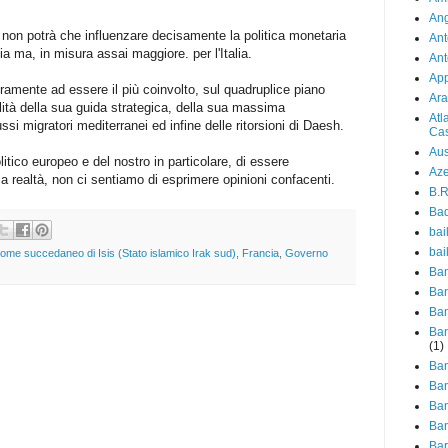
Ang
 non potrà che influenzare decisamente la politica monetaria
Ant
ia ma, in misura assai maggiore. per l'Italia.
Ant
Ap
curamente ad essere il più coinvolto, sul quadruplice piano
Ara
ilità della sua guida strategica, della sua massima
Atl
ussi migratori mediterranei ed infine delle ritorsioni di Daesh.
Cas
Aus
litico europeo e del nostro in particolare, di essere
Aze
 realtà, non ci sentiamo di esprimere opinioni confacenti.
B.R
Ba
bail
bai
come succedaneo di Isis (Stato islamico Irak sud)
,
Francia
,
Governo
Ban
Ban
Ban
Ban
(1)
Ban
Ban
Ban
Ban
Ba