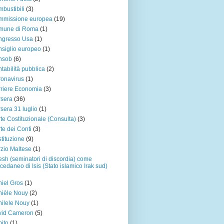
bustibili
(3)
mmissione europea
(19)
mune di Roma
(1)
ngresso Usa
(1)
siglio europeo
(1)
nsob
(6)
tabilità pubblica
(2)
onavirus
(1)
riere Economia
(3)
sera
(36)
sera 31 luglio
(1)
te Costituzionale (Consulta)
(3)
te dei Conti
(3)
tituzione
(9)
zio Maltese
(1)
sh (seminatori di discordia) come
cedaneo di Isis (Stato islamico Irak sud)
iel Gros
(1)
ièle Nouy
(2)
ilele Nouy
(1)
vid Cameron
(5)
ito
(1)