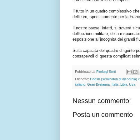
Il tutto in un quadro complessivo che
dell'euro, specificamente per la Franc
Il nostro paese, infatti, si troverà si
dell'opzione militare, della responsab
esposizione all'incognita dei grandi fl
Sulla capacità del quadro dirigente po
consapevoli di questa complicatissima
Pubblicato da
Pierluigi Sorti
Etichette:
Daesh (seminatori di discordia) 
italiano
,
Gran Bretagna
,
Italia
,
Libia
,
Usa
Nessun commento:
Posta un commento