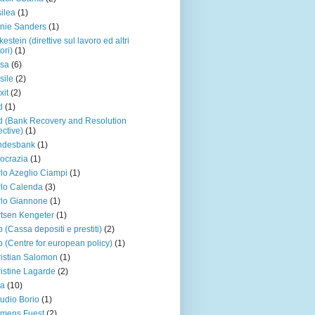
ilea
(1)
nie Sanders
(1)
kestein (direttive sul lavoro ed altri
ori)
(1)
rsa
(6)
sile
(2)
xit
(2)
d
(1)
d (Bank Recovery and Resolution
ective)
(1)
ndesbank
(1)
ocrazia
(1)
lo Azeglio Ciampi
(1)
lo Calenda
(3)
lo Giannone
(1)
tsen Kengeter
(1)
 (Cassa depositi e prestiti)
(2)
 (Centre for european policy)
(1)
istian Salomon
(1)
istine Lagarde
(2)
na
(10)
udio Borio
(1)
mens Fuest
(2)