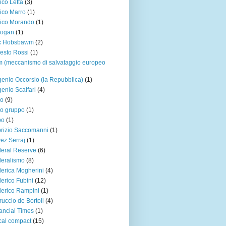
ico Letta
(3)
ico Marro
(1)
ico Morando
(1)
dogan
(1)
ic Hobsbawm
(2)
esto Rossi
(1)
 (meccanismo di salvataggio europeo
enio Occorsio (la Repubblica)
(1)
enio Scalfari
(4)
ro
(9)
o gruppo
(1)
po
(1)
rizio Saccomanni
(1)
ez Serraj
(1)
eral Reserve
(6)
eralismo
(8)
erica Mogherini
(4)
erico Fubini
(12)
erico Rampini
(1)
ruccio de Bortoli
(4)
ancial Times
(1)
cal compact
(15)