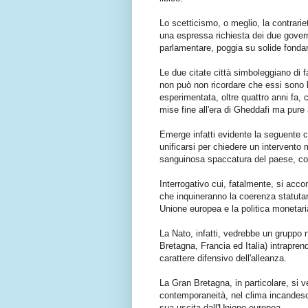
Lo scetticismo, o meglio, la contrarie
una espressa richiesta dei due govern
parlamentare, poggia su solide fond
Le due citate città simboleggiano di fa
non può non ricordare che essi sono 
esperimentata, oltre quattro anni fa, 
mise fine all'era di Gheddafi ma pure al
Emerge infatti evidente la seguente c
unificarsi per chiedere un intervento 
sanguinosa spaccatura del paese, com
Interrogativo cui, fatalmente, si acc
che inquineranno la coerenza statutari
Unione europea e la politica monetari
La Nato, infatti, vedrebbe un gruppo 
Bretagna, Francia ed Italia) intrapren
carattere difensivo dell'alleanza.
La Gran Bretagna, in particolare, si v
contemporaneità, nel clima incandesce
sua uscita dall'Unione europea.