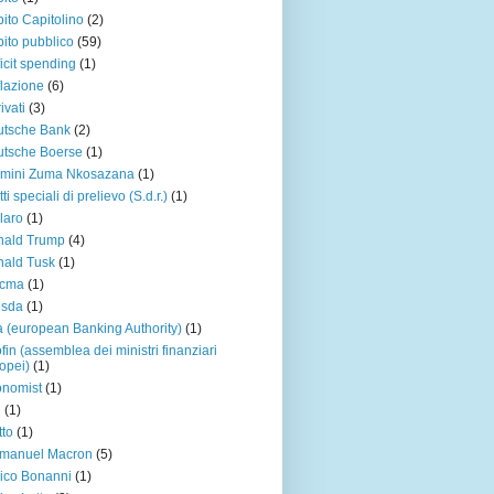
ito Capitolino
(2)
ito pubblico
(59)
icit spending
(1)
lazione
(6)
ivati
(3)
utsche Bank
(2)
tsche Boerse
(1)
amini Zuma Nkosazana
(1)
tti speciali di prelievo (S.d.r.)
(1)
laro
(1)
nald Trump
(4)
ald Tusk
(1)
acma
(1)
esda
(1)
 (european Banking Authority)
(1)
fin (assemblea dei ministri finanziari
opei)
(1)
nomist
(1)
u
(1)
tto
(1)
manuel Macron
(5)
ico Bonanni
(1)