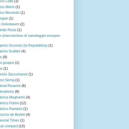
ico Letta
(3)
ico Marro
(1)
ico Morando
(1)
dogan
(1)
ic Hobsbawm
(2)
esto Rossi
(1)
 (meccanismo di salvataggio europeo
enio Occorsio (la Repubblica)
(1)
enio Scalfari
(4)
ro
(9)
o gruppo
(1)
po
(1)
rizio Saccomanni
(1)
ez Serraj
(1)
eral Reserve
(6)
eralismo
(8)
erica Mogherini
(4)
erico Fubini
(12)
erico Rampini
(1)
ruccio de Bortoli
(4)
ancial Times
(1)
cal compact
(15)