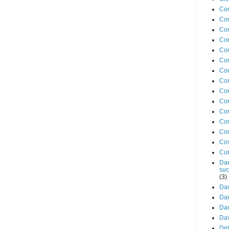
Com
Co
Co
Co
Con
Co
Con
Cor
Cor
Cor
Cor
Cor
Cor
Cos
Cur
Dae
suc
(3)
Dan
Dan
Dan
Da
Deb