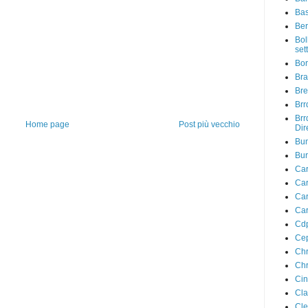
Bas
Ber
Bol
sett
Bo
Bra
Bre
Brr
Brr
Home page
Post più vecchio
Dir
Bu
Bur
Car
Car
Car
Car
Cdp
Cep
Chr
Chr
Ci
Cla
Cle