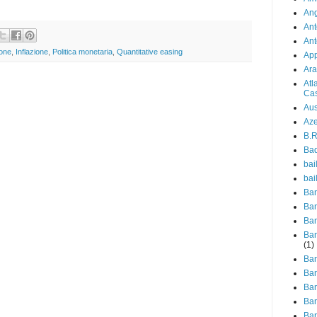
Ang
Ant
Ant
ione
,
Inflazione
,
Politica monetaria
,
Quantitative easing
Ap
Ara
Atl
Cas
Aus
Aze
B.R
Ba
bail
bai
Ban
Ban
Ban
Ban
(1)
Ban
Ban
Ban
Ban
Ba