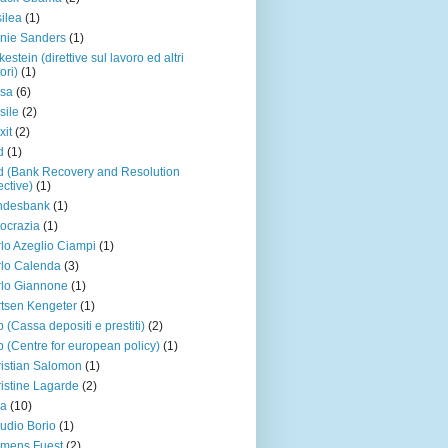
ilea
(1)
nie Sanders
(1)
kestein (direttive sul lavoro ed altri
ori)
(1)
rsa
(6)
sile
(2)
xit
(2)
d
(1)
d (Bank Recovery and Resolution
ective)
(1)
ndesbank
(1)
ocrazia
(1)
lo Azeglio Ciampi
(1)
lo Calenda
(3)
lo Giannone
(1)
tsen Kengeter
(1)
 (Cassa depositi e prestiti)
(2)
 (Centre for european policy)
(1)
istian Salomon
(1)
istine Lagarde
(2)
na
(10)
udio Borio
(1)
mens Fuest
(2)