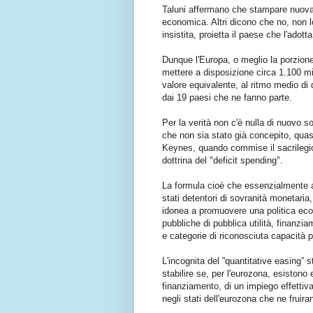
Taluni affermano che stampare nuova
economica. Altri dicono che no, non lo
insistita, proietta il paese che l'adotta
Dunque l'Europa, o meglio la porzion
mettere a disposizione circa 1.100 m
valore equivalente, al ritmo medio di d
dai 19 paesi che ne fanno parte.
Per la verità non c'è nulla di nuovo s
che non sia stato già concepito, qua
Keynes, quando commise il sacrilegio d
dottrina del "deficit spending".
La formula cioè che essenzialmente af
stati detentori di sovranità monetari
idonea a promuovere una politica econ
pubbliche di pubblica utilità, finanzi
e categorie di riconosciuta capacità p
L'incognita del ”quantitative easing”
stabilire se, per l'eurozona, esistono
finanziamento, di un impiego effettivam
negli stati dell'eurozona che ne fruira