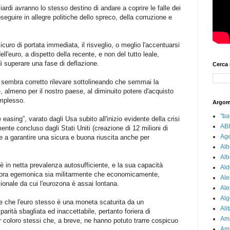
iardi avranno lo stesso destino di andare a coprire le falle dei
roseguire in allegre politiche dello spreco, della corruzione e
uro di portata immediata, il risveglio, o meglio l'accentuarsi
ell'euro, a dispetto della recente, e non del tutto leale,
di superare una fase di deflazione.
Cerca 
ci sembra corretto rilevare sottolineando che semmai la
, almeno per il nostro paese, al diminuito potere d'acquisto
mplesso.
Argom
"bai
easing”, varato dagli Usa subito all'inizio evidente della crisi
ABI
nte concluso dagli Stati Uniti (creazione di 12 milioni di
Age
re a garantire una sicura e buona riuscita anche per
Alb
Alb
è in netta prevalenza autosufficiente, e la sua capacità
Ald
tuttora egemonica sia militarmente che economicamente,
Ale
ionale da cui l'eurozona è assai lontana.
Ale
Alg
e che l'euro stesso è una moneta scaturita da un
Alit
ità sbagliata ed inaccettabile, pertanto foriera di
Am
 coloro stessi che, a breve, ne hanno potuto trarre cospicuo
Am