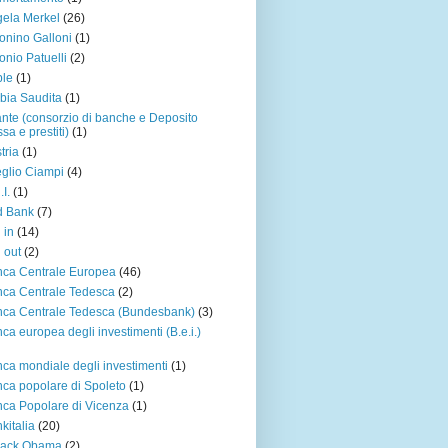
ela Merkel
(26)
onino Galloni
(1)
onio Patuelli
(2)
ple
(1)
bia Saudita
(1)
ante (consorzio di banche e Deposito
sa e prestiti)
(1)
tria
(1)
glio Ciampi
(4)
.I.
(1)
d Bank
(7)
 in
(14)
l out
(2)
ca Centrale Europea
(46)
ca Centrale Tedesca
(2)
ca Centrale Tedesca (Bundesbank)
(3)
ca europea degli investimenti (B.e.i.)
ca mondiale degli investimenti
(1)
ca popolare di Spoleto
(1)
ca Popolare di Vicenza
(1)
kitalia
(20)
rack Obama
(2)