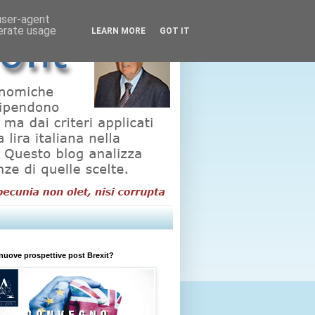
 user-agent
nerate usage
LEARN MORE
GOT IT
nuove prospettive post Brexit?