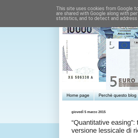
This site uses cookies from Google to 
are shared with Google along with per
statistics, and to detect and address
Home page
Perchè questo blog
giovedì 5 marzo 2015
“Quantitative easing”:
versione lessicale di ri