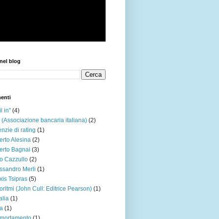
nel blog
enti
l in"
(4)
 (Associazione bancaria italiana)
(2)
nzie di rating
(1)
erto Alesina
(2)
erto Bagnai
(3)
o Cazzullo
(2)
ssandro Merli
(1)
xis Tsipras
(5)
oritmi (John Cull: Editrice Pearson)
(1)
alia
(1)
a
(1)
mortamento
(1)