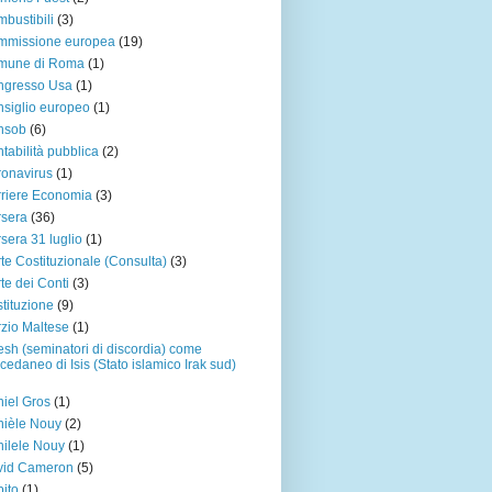
bustibili
(3)
mmissione europea
(19)
mune di Roma
(1)
ngresso Usa
(1)
siglio europeo
(1)
nsob
(6)
tabilità pubblica
(2)
onavirus
(1)
riere Economia
(3)
sera
(36)
sera 31 luglio
(1)
te Costituzionale (Consulta)
(3)
te dei Conti
(3)
tituzione
(9)
zio Maltese
(1)
sh (seminatori di discordia) come
cedaneo di Isis (Stato islamico Irak sud)
iel Gros
(1)
ièle Nouy
(2)
ilele Nouy
(1)
vid Cameron
(5)
ito
(1)