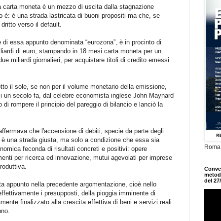
 carta moneta è un mezzo di uscita dalla stagnazione
 è: è una strada lastricata di buoni propositi ma che, se
 dritto verso il default.
e di essa appunto denominata “eurozona”, è in procinto di
iliardi di euro, stampando in 18 mesi carta moneta per un
ue miliardi giornalieri, per acquistare titoli di credito emessi
otto il sole, se non per il volume monetario della emissione,
si un secolo fa, dal celebre economista inglese John Maynard
i rompere il principio del pareggio di bilancio e lanciò la
fermava che l'accensione di debiti, specie da parte degli
a, è una strada giusta, ma solo a condizione che essa sia
Roma,
omica feconda di risultati concreti e positivi: opere
amenti per ricerca ed innovazione, mutui agevolati per imprese
roduttiva.
Conveg
metodo
del 27
 sta appunto nella precedente argomentazione, cioè nello
 effettivamente i presupposti, della pioggia imminente di
ente finalizzato alla crescita effettiva di beni e servizi reali
nno.