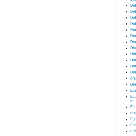
Deb
Deb
Def
Def
Der
De
Deu
Di
Diri
Dol
Do
Don
dr
Dr
Eba
Eco
eur
Eco
ec
Egi
Em
Enr