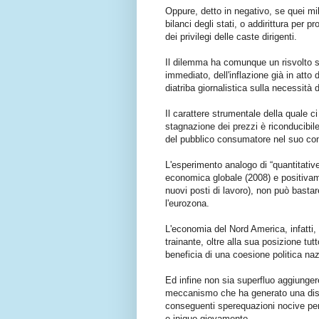
Oppure, detto in negativo, se quei mil
bilanci degli stati, o addirittura per p
dei privilegi delle caste dirigenti.
Il dilemma ha comunque un risvolto sic
immediato, dell'inflazione già in atto d
diatriba giornalistica sulla necessità 
Il carattere strumentale della quale 
stagnazione dei prezzi è riconducibile
del pubblico consumatore nel suo co
L'esperimento analogo di “quantitative 
economica globale (2008) e positivame
nuovi posti di lavoro), non può basta
l'eurozona.
L'economia del Nord America, infatti, 
trainante, oltre alla sua posizione 
beneficia di una coesione politica naz
Ed infine non sia superfluo aggiunger
meccanismo che ha generato una dispar
conseguenti sperequazioni nocive per
e iniquo giovamento.