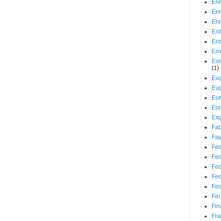
Enr
Enr
Enr
Er
Er
Ern
Esm
(1)
Eug
Eug
Eu
Eur
Ex
Fab
Fay
Fed
Fed
Fed
Fed
Fed
Fer
Fin
Fis