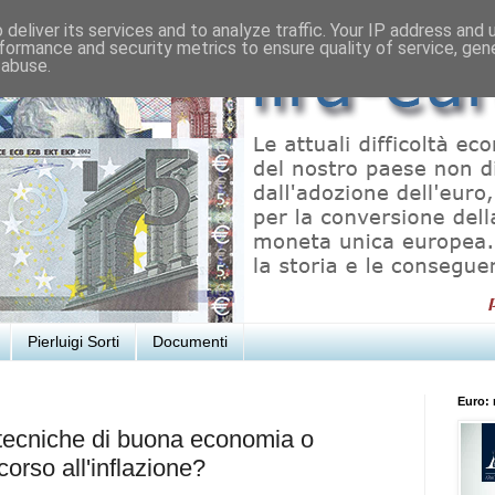
deliver its services and to analyze traffic. Your IP address and
formance and security metrics to ensure quality of service, ge
 abuse.
Pierluigi Sorti
Documenti
Euro: 
 tecniche di buona economia o
corso all'inflazione?