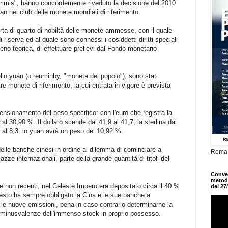
primis", hanno concordemente riveduto la decisione del 2010
an nel club delle monete mondiali di riferimento.
orta di quarto di nobiltà delle monete ammesse, con il quale
riserva ed al quale sono connessi i cosiddetti diritti speciali
lmeno teorica, di effettuare prelievi dal Fondo monetario
llo yuan (o renminby, "moneta del popolo"), sono stati
ltre monete di riferimento, la cui entrata in vigore è prevista
ensionamento del peso specifico: con l'euro che registra la
al 30,90 %. Il dollaro scende dal 41,9 al 41,7; la sterlina dal
4 al 8,3; lo yuan avrà un peso del 10,92 %.
elle banche cinesi in ordine al dilemma di cominciare a
Roma,
zze internazionali, parte della grande quantità di titoli del
Conveg
metodo
he non recenti, nel Celeste Impero era depositato circa il 40 %
del 27
esto ha sempre obbligato la Cina e le sue banche a
le nuove emissioni, pena in caso contrario determinarne la
 minusvalenze dell'immenso stock in proprio possesso.