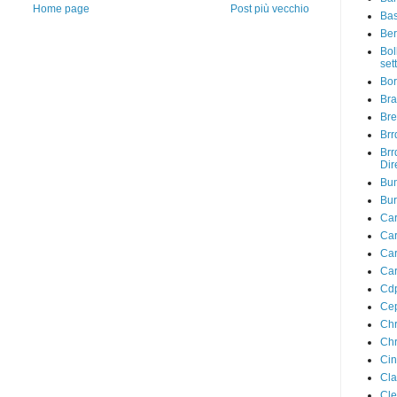
Home page
Post più vecchio
Bas
Ber
Bol
sett
Bo
Bra
Bre
Brr
Brr
Dir
Bu
Bur
Car
Car
Car
Car
Cdp
Cep
Chr
Chr
Ci
Cla
Cle