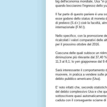
big dell'economia mondiale, Usa "in 
quando bocciarono l'ingresso dello yu
Il far parte di questo paniere è una s
esse godono dello status di moneta di 
di prelievo (S.d.r.) cioè la facoltà, a
internazionale (F.M.I).
Nello specifico, con la promozione de
ricalcolati i valori comparativi delle a
per il prossimo ottobre del 2016.
Ciascuna delle quali subisce un ridim
diminuzione più rilevante dal 37,40 % 
11,3 al 8,1; lo yen giapponese dal 9.
Sarà interessante il comportamento d
muovere, in pratica a vendere sulle pia
debito pubblico americano (Usa).
E' noto infatti che, secondo statistic
del debito complessivo Usa e che qu
sottoscrivere quasi automaticamente 
caduta con il conseguente sciame di