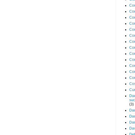
Com
Co
Co
Co
Con
Co
Con
Cor
Cor
Cor
Cor
Cor
Cor
Cos
Cur
Dae
suc
(3)
Dan
Dan
Dan
Da
Deb