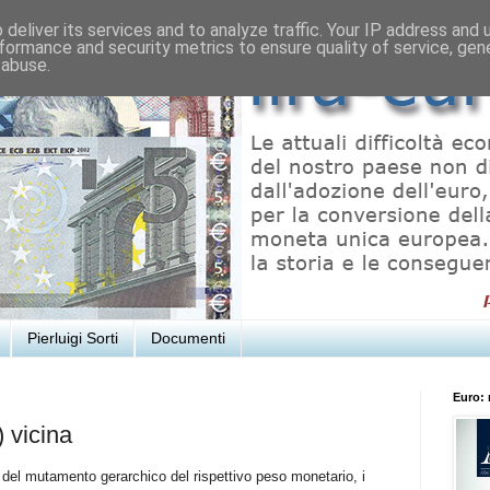
deliver its services and to analyze traffic. Your IP address and
formance and security metrics to ensure quality of service, ge
 abuse.
Pierluigi Sorti
Documenti
Euro: 
 vicina
 del mutamento gerarchico del rispettivo peso monetario, i