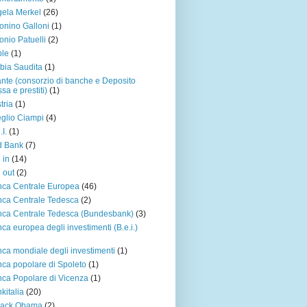
ela Merkel
(26)
onino Galloni
(1)
onio Patuelli
(2)
ple
(1)
bia Saudita
(1)
ante (consorzio di banche e Deposito
sa e prestiti)
(1)
tria
(1)
glio Ciampi
(4)
.I.
(1)
d Bank
(7)
 in
(14)
l out
(2)
ca Centrale Europea
(46)
ca Centrale Tedesca
(2)
ca Centrale Tedesca (Bundesbank)
(3)
ca europea degli investimenti (B.e.i.)
ca mondiale degli investimenti
(1)
ca popolare di Spoleto
(1)
ca Popolare di Vicenza
(1)
kitalia
(20)
rack Obama
(2)