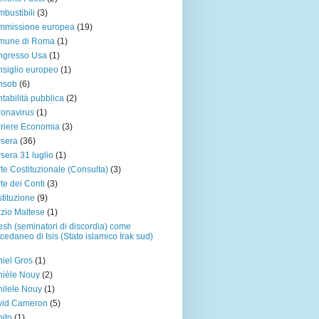
bustibili
(3)
mmissione europea
(19)
mune di Roma
(1)
ngresso Usa
(1)
siglio europeo
(1)
nsob
(6)
tabilità pubblica
(2)
onavirus
(1)
riere Economia
(3)
sera
(36)
sera 31 luglio
(1)
te Costituzionale (Consulta)
(3)
te dei Conti
(3)
tituzione
(9)
zio Maltese
(1)
sh (seminatori di discordia) come
cedaneo di Isis (Stato islamico Irak sud)
iel Gros
(1)
ièle Nouy
(2)
ilele Nouy
(1)
vid Cameron
(5)
ito
(1)