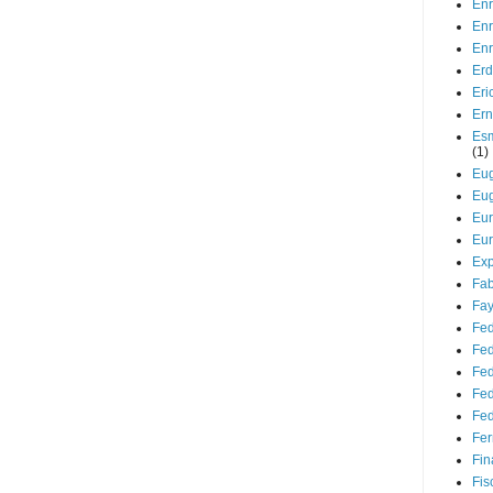
Enr
Enr
Enr
Er
Er
Ern
Esm
(1)
Eug
Eug
Eu
Eur
Ex
Fab
Fay
Fed
Fed
Fed
Fed
Fed
Fer
Fin
Fis