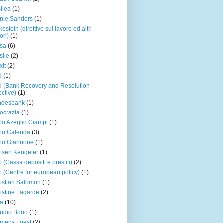
ilea
(1)
nie Sanders
(1)
kestein (direttive sul lavoro ed altri
ori)
(1)
rsa
(6)
sile
(2)
xit
(2)
d
(1)
d (Bank Recovery and Resolution
ective)
(1)
ndesbank
(1)
ocrazia
(1)
lo Azeglio Ciampi
(1)
lo Calenda
(3)
lo Giannone
(1)
tsen Kengeter
(1)
 (Cassa depositi e prestiti)
(2)
 (Centre for european policy)
(1)
istian Salomon
(1)
istine Lagarde
(2)
na
(10)
udio Borio
(1)
mens Fuest
(2)