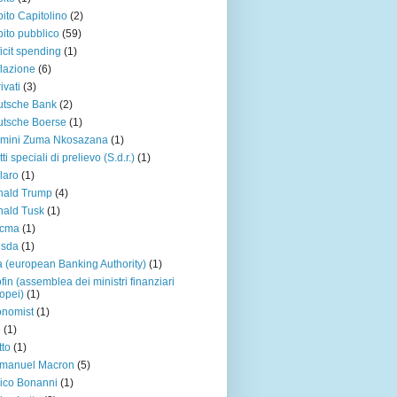
ito Capitolino
(2)
ito pubblico
(59)
icit spending
(1)
lazione
(6)
ivati
(3)
utsche Bank
(2)
tsche Boerse
(1)
amini Zuma Nkosazana
(1)
tti speciali di prelievo (S.d.r.)
(1)
laro
(1)
nald Trump
(4)
ald Tusk
(1)
acma
(1)
esda
(1)
 (european Banking Authority)
(1)
fin (assemblea dei ministri finanziari
opei)
(1)
nomist
(1)
u
(1)
tto
(1)
manuel Macron
(5)
ico Bonanni
(1)