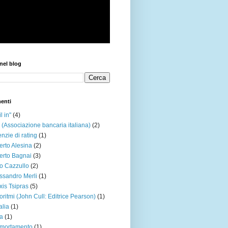
nel blog
enti
l in"
(4)
 (Associazione bancaria italiana)
(2)
nzie di rating
(1)
erto Alesina
(2)
erto Bagnai
(3)
o Cazzullo
(2)
ssandro Merli
(1)
xis Tsipras
(5)
oritmi (John Cull: Editrice Pearson)
(1)
alia
(1)
a
(1)
mortamento
(1)