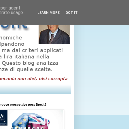
 user-agent
nerate usage
LEARN MORE
GOT IT
nuove prospettive post Brexit?