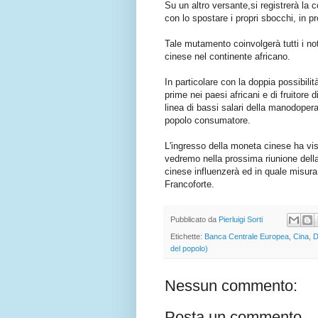
Su un altro versante,si registrerà la
con lo spostare i propri sbocchi, in p
Tale mutamento coinvolgerà tutti i no
cinese nel continente africano.
In particolare con la doppia possibilit
prime nei paesi africani e di fruitore
linea di bassi salari della manodoper
popolo consumatore.
L'ingresso della moneta cinese ha vi
vedremo nella prossima riunione della
cinese influenzerà ed in quale misura 
Francoforte.
Pubblicato da
Pierluigi Sorti
Etichette:
Banca Centrale Europea
,
Cina
,
D
del popolo)
Nessun commento:
Posta un commento