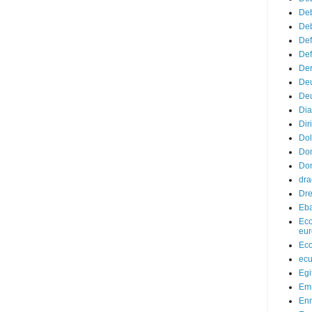
Deb
Deb
Def
Def
Der
De
Deu
Di
Diri
Dol
Do
Don
dr
Dr
Eba
Eco
eur
Eco
ec
Egi
Em
Enr