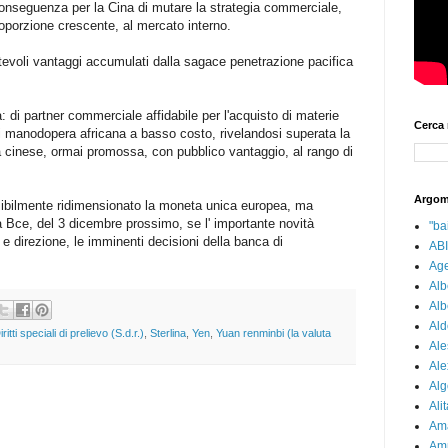
 conseguenza per la Cina di mutare la strategia commerciale,
roporzione crescente, al mercato interno.
tevoli vantaggi accumulati dalla sagace penetrazione pacifica
à: di partner commerciale affidabile per l'acquisto di materie
Cerca 
 di manodopera africana a basso costo, rivelandosi superata la
a cinese, ormai promossa, con pubblico vantaggio, al rango di
Argom
sibilmente ridimensionato la moneta unica europea, ma
 Bce, del 3 dicembre prossimo, se l' importante novità
"bai
e direzione, le imminenti decisioni della banca di
ABI
Age
Alb
Alb
Ald
iritti speciali di prelievo (S.d.r.)
,
Sterlina
,
Yen
,
Yuan renminbi (la valuta
Ale
Ale
Alg
Alit
Am
Am