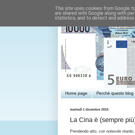
This site uses cookies from Google to 
are shared with Google along with per
statistics, and to detect and address
Home page
Perchè questo blog
martedì 1 dicembre 2015
La Cina è (sempre più)
Prendendo atto, con notevole ritardo,