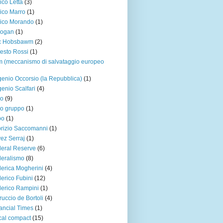
ico Letta
(3)
ico Marro
(1)
ico Morando
(1)
dogan
(1)
ic Hobsbawm
(2)
esto Rossi
(1)
 (meccanismo di salvataggio europeo
enio Occorsio (la Repubblica)
(1)
enio Scalfari
(4)
ro
(9)
o gruppo
(1)
po
(1)
rizio Saccomanni
(1)
ez Serraj
(1)
eral Reserve
(6)
eralismo
(8)
erica Mogherini
(4)
erico Fubini
(12)
erico Rampini
(1)
ruccio de Bortoli
(4)
ancial Times
(1)
cal compact
(15)