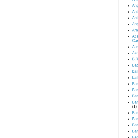
Ang
Ant
Ant
Ap
Ara
Atl
Cas
Aus
Aze
B.R
Ba
bail
bai
Ban
Ban
Ban
Ban
(1)
Ban
Ban
Ban
Ban
Ba